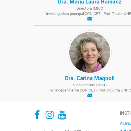
Dra. María Laura Ramírez
Directora IMICO
Investigadora principal CONICET - Prof. Titular UN
Dra. Carina Magnoli
Vicedirectora IMICO
Inv. independiente CONICET - Prof. Adjunta UNRC
Facebook
Instagram
YouTube
INST
Acerc
Autor