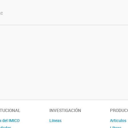
RC
ITUCIONAL
INVESTIGACIÓN
PRODUCC
a del IMICO
Líneas
Articulos
idades
Libros