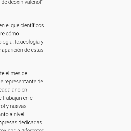
 de deoxinivalenol”
n el que científicos
bre cómo
logía, toxicología y
 aparición de estas
nte el mes de
 de representante de
 cada año en
 trabajan en el
rol y nuevas
nto a nivel
empresas dedicadas
toxinas a diferentes