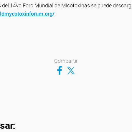
ts del 14vo Foro Mundial de Micotoxinas se puede descarga
rldmycotoxinforum.org/
Compartir
Compartir en Facebook
Compartir en Twitter
sar: