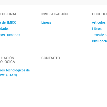
ITUCIONAL
INVESTIGACIÓN
PRODUCC
a del IMICO
Líneas
Articulos
idades
Libros
sos Humanos
Tesis de 
Divulgaci
ULACIÓN
CONTACTO
OLÓGICA
cios Tecnológicos de
ivel (STAN)