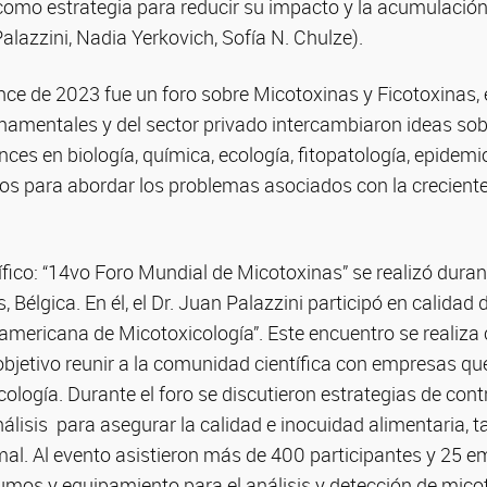
l como estrategia para reducir su impacto y la acumulación
alazzini, Nadia Yerkovich, Sofía N. Chulze).
e de 2023 fue un foro sobre Micotoxinas y Ficotoxinas, e
amentales y del sector privado intercambiaron ideas so
ces en biología, química, ecología, fitopatología, epidemio
gos para abordar los problemas asociados con la creciente
tífico: “14vo Foro Mundial de Micotoxinas” se realizó dura
 Bélgica. En él, el Dr. Juan Palazzini participó en calidad
oamericana de Micotoxicología”. Este encuentro se realiza
objetivo reunir a la comunidad científica con empresas que
cología. Durante el foro se discutieron estrategias de cont
lisis para asegurar la calidad e inocuidad alimentaria, ta
. Al evento asistieron más de 400 participantes y 25 
sumos y equipamiento para el análisis y detección de mico