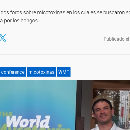
n dos foros sobre micotoxinas en los cuales se buscaron s
a por los hongos.
tir en Facebook
ompartir en Twitter
Publicado el
 conference
micotoxinas
WMF