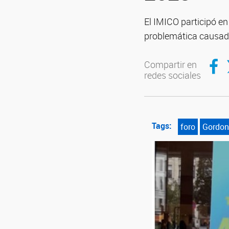
El IMICO participó e
problemática causad
Compar
C
Compartir en
redes sociales
Tags:
foro
Gordon