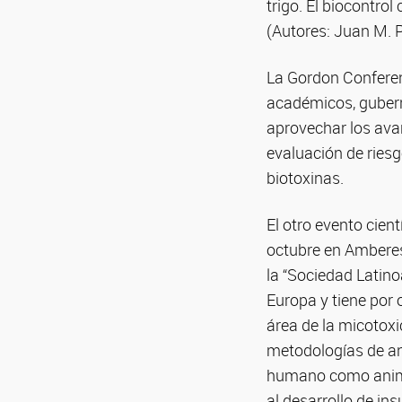
trigo. El biocontro
(Autores: Juan M. P
La Gordon Conferenc
académicos, gubern
aprovechar los avan
evaluación de ries
biotoxinas.
El otro evento cien
octubre en Amberes,
la “Sociedad Latin
Europa y tiene por 
área de la micotoxi
metodologías de aná
humano como animal
al desarrollo de in