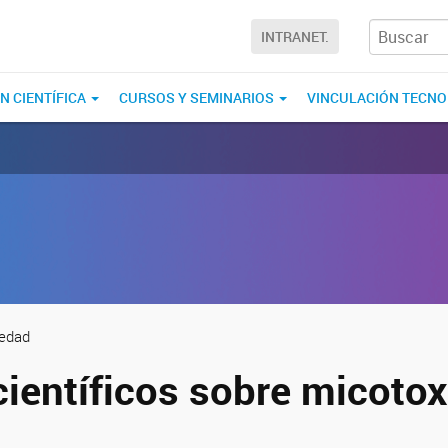
INTRANET.
N CIENTÍFICA
CURSOS Y SEMINARIOS
VINCULACIÓN TECN
iedad
científicos sobre micoto